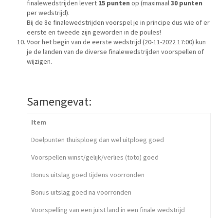
finalewedstrijden levert
15 punten
op (maximaal
30 punten
per wedstrijd).
Bij de 8e finalewedstrijden voorspel je in principe dus wie of er
eerste en tweede zijn geworden in de poules!
Voor het begin van de eerste wedstrijd (20-11-2022 17:00) kun
je de landen van de diverse finalewedstrijden voorspellen of
wijzigen.
Samengevat:
Item
Doelpunten thuisploeg dan wel uitploeg goed
Voorspellen winst/gelijk/verlies (toto) goed
Bonus uitslag goed tijdens voorronden
Bonus uitslag goed na voorronden
Voorspelling van een juist land in een finale wedstrijd