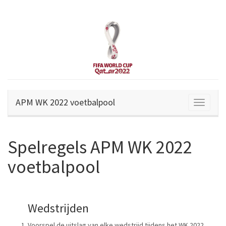
APM WK 2022 voetbalpool
Spelregels APM WK 2022
voetbalpool
Wedstrijden
Voorspel de uitslag van elke wedstrijd tijdens het WK 2022.