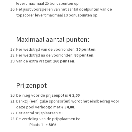
levert maximaal 25 bonuspunten op.
Het juist voorspellen van het aantal doelpunten van de
topscorer levert maximaal 10 bonuspunten op.
Maximaal aantal punten:
Per wedstrijd van de voorronden:
30 punten
.
Per wedstrijd na de voorronden:
80 punten
.
Van de extra vragen:
160 punten
.
Prijzenpot
De inleg voor de prijzenpot is
€ 2,00
Dankzij (een) gulle sponsor(en) wordt het eindbedrag voor
deze pool verhoogd met
€ 34,00
.
Het aantal prijsplaatsen = 3 .
De verdeling van de prijsplaatsen is:
Plaats 1 ->
50%